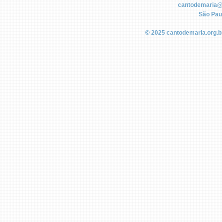
cantodemaria@
São Paul
© 2025
cantodemaria.org.b