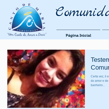
Comunid
Página Inicial
Teste
Comun
Certa vez, li
do amor e de 
banheiro...