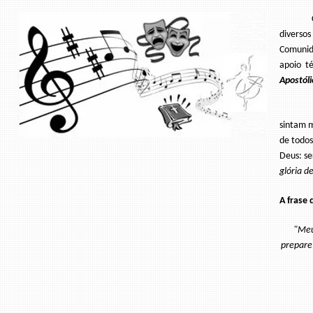
Com o p
diverso
Comunida
apoio t
Apostól
Os novo
sintam m
de todos
Deus: s
glória d
A frase
"Meu 
prepare 