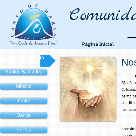
Comunid
Página Inicial
Nossa História
Nos
Santos Baluartes
Em julh
São Pau
Música
Católica
particip
Teatro
das litu
forma es
Dança
Chegan
aproxim
SóPão
acordo 