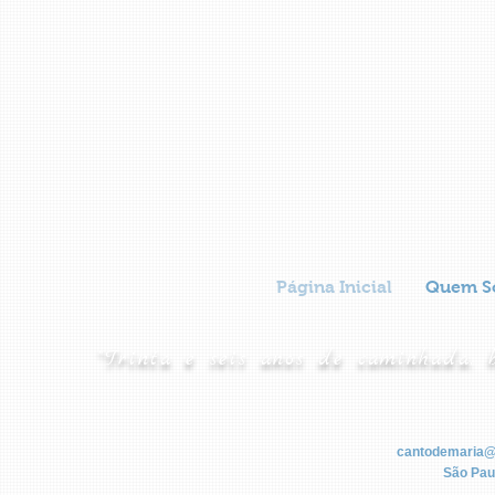
Página Inicial
Quem S
"Trinta e seis anos de caminhada, 
cantodemaria@
São Paul