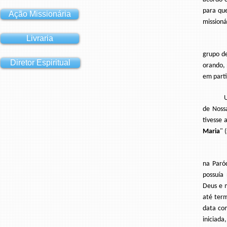
para que
Ação Missionária
missioná
Livraria
De volt
grupo d
Diretor Espiritual
orando, 
em parti
Um dia,
de Noss
tivesse 
Maria
" 
No iníc
na Paró
possuía
Deus e 
até term
data co
iniciada