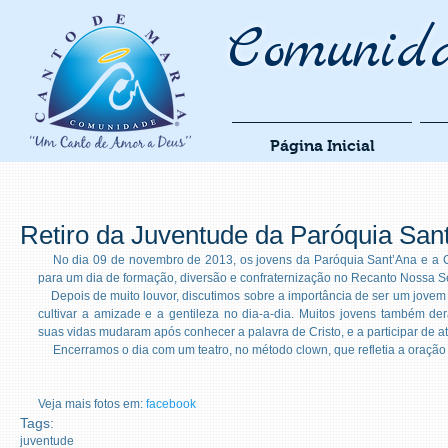
Comunid
Página Inicial
Retiro da Juventude da Paróquia San
    No dia 09 de novembro de 2013, os jovens da Paróquia Sant’Ana e a Comunidade Canto de Maria se reuniram 
para um dia de formação, diversão e confraternização no Recanto Nossa S
    Depois de muito louvor, discutimos sobre a importância de ser um jovem santo na comunidade e sobre temos que 
cultivar a amizade e a gentileza no dia-a-dia. Muitos jovens também d
suas vidas mudaram após conhecer a palavra de Cristo, e a participar de 
     Encerramos o dia com um teatro, no método clown, que refletia a oraçã
Veja mais fotos em: 
facebook
Tags:
juventude