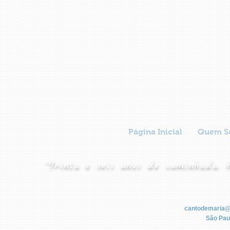
Página Inicial
Quem S
"Trinta e seis anos de caminhada, 
cantodemaria@
São Paul